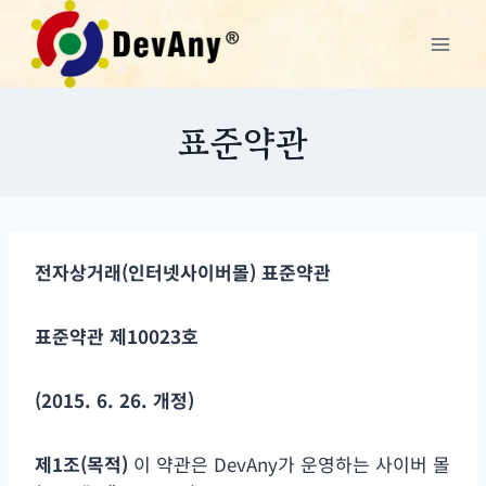
Skip
to
content
표준약관
전자상거래
(
인터넷사이버몰
)
표준약관
표준약관 제
10023
호
(2015. 6. 26.
개정
)
제
1
조
(
목적
)
이 약관은 DevAny가 운영하는 사이버 몰